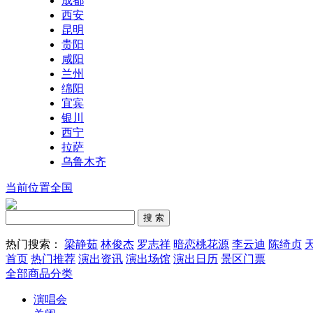
成都
西安
昆明
贵阳
咸阳
兰州
绵阳
宜宾
银川
西宁
拉萨
乌鲁木齐
当前位置全国
热门搜索：
梁静茹
林俊杰
罗志祥
暗恋桃花源
李云迪
陈绮贞
首页
热门推荐
演出资讯
演出场馆
演出日历
景区门票
全部商品分类
演唱会