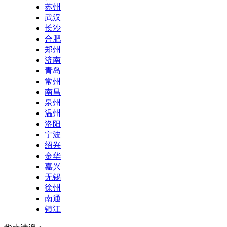
苏州
武汉
长沙
合肥
郑州
济南
青岛
常州
南昌
泉州
温州
洛阳
宁波
绍兴
金华
嘉兴
无锡
徐州
南通
镇江