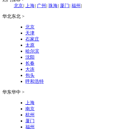
北京
|
上海
|
广州
|
珠海
|
厦门
|
福州
|
华北东北 >
北京
天津
石家庄
太原
哈尔滨
沈阳
长春
大连
包头
呼和浩特
华东华中 >
上海
南京
杭州
厦门
福州