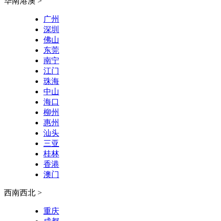
华南港澳 >
广州
深圳
佛山
东莞
南宁
江门
珠海
中山
海口
柳州
惠州
汕头
三亚
桂林
香港
澳门
西南西北 >
重庆