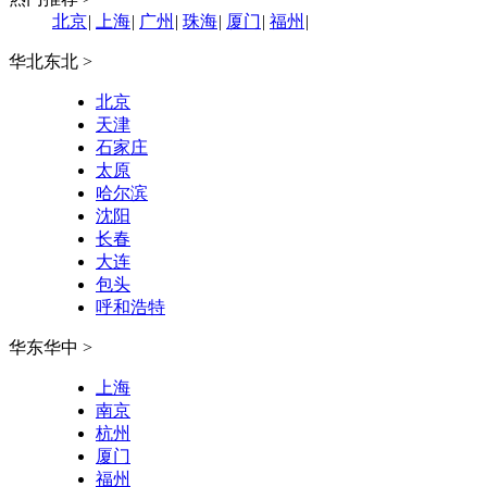
北京
|
上海
|
广州
|
珠海
|
厦门
|
福州
|
华北东北 >
北京
天津
石家庄
太原
哈尔滨
沈阳
长春
大连
包头
呼和浩特
华东华中 >
上海
南京
杭州
厦门
福州