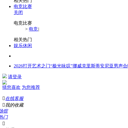
相关热门
电竞比赛
关闭
电竞比赛
>
电竞
|
相关热门
娱乐休闲
2026打开艺术之门“极光咏叹”挪威克里斯蒂安尼亚男声
请登录
猜您喜欢
为您推荐

在线客服

我的收藏
场馆
热门
