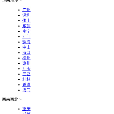
华南港澳 >
广州
深圳
佛山
东莞
南宁
江门
珠海
中山
海口
柳州
惠州
汕头
三亚
桂林
香港
澳门
西南西北 >
重庆