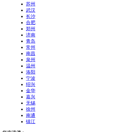
苏州
武汉
长沙
合肥
郑州
济南
青岛
常州
南昌
泉州
温州
洛阳
宁波
绍兴
金华
嘉兴
无锡
徐州
南通
镇江