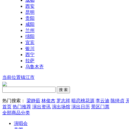
成都
西安
昆明
贵阳
咸阳
兰州
绵阳
宜宾
银川
西宁
拉萨
乌鲁木齐
当前位置镇江市
热门搜索：
梁静茹
林俊杰
罗志祥
暗恋桃花源
李云迪
陈绮贞
首页
热门推荐
演出资讯
演出场馆
演出日历
景区门票
全部商品分类
演唱会