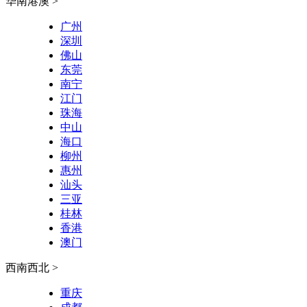
华南港澳 >
广州
深圳
佛山
东莞
南宁
江门
珠海
中山
海口
柳州
惠州
汕头
三亚
桂林
香港
澳门
西南西北 >
重庆