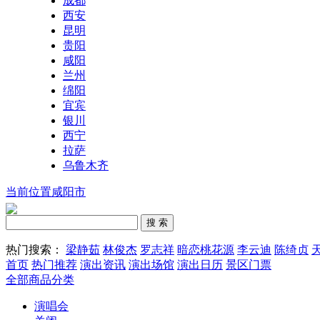
成都
西安
昆明
贵阳
咸阳
兰州
绵阳
宜宾
银川
西宁
拉萨
乌鲁木齐
当前位置咸阳市
热门搜索：
梁静茹
林俊杰
罗志祥
暗恋桃花源
李云迪
陈绮贞
首页
热门推荐
演出资讯
演出场馆
演出日历
景区门票
全部商品分类
演唱会