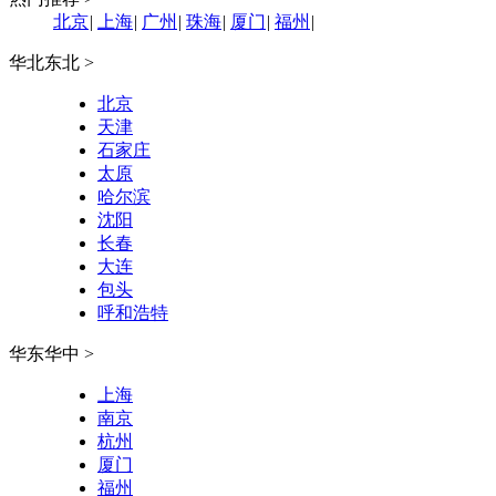
北京
|
上海
|
广州
|
珠海
|
厦门
|
福州
|
华北东北 >
北京
天津
石家庄
太原
哈尔滨
沈阳
长春
大连
包头
呼和浩特
华东华中 >
上海
南京
杭州
厦门
福州