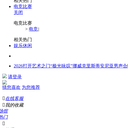
相关热门
电竞比赛
关闭
电竞比赛
>
电竞
|
相关热门
娱乐休闲
2026打开艺术之门“极光咏叹”挪威克里斯蒂安尼亚男声
请登录
猜您喜欢
为您推荐

在线客服

我的收藏
场馆
热门
