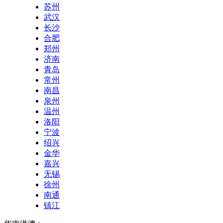
苏州
武汉
长沙
合肥
郑州
济南
青岛
常州
南昌
泉州
温州
洛阳
宁波
绍兴
金华
嘉兴
无锡
徐州
南通
镇江