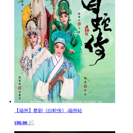
【福州】婺剧《白蛇传》-福州站
起
¥
80.00