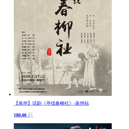
【泉州】话剧《寻找春柳社》-泉州站
起
¥
80.00