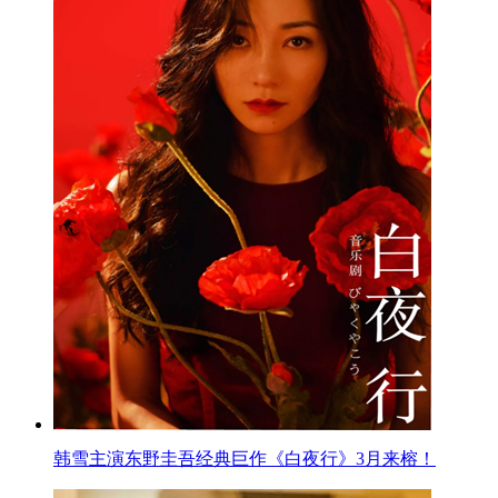
韩雪主演东野圭吾经典巨作《白夜行》3月来榕！