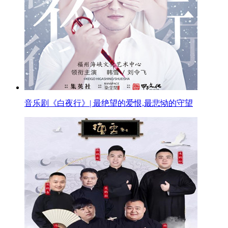
音乐剧《白夜行》| 最绝望的爱恨,最悲恸的守望