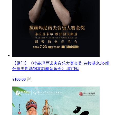
【厦门】《拉赫玛尼诺夫音乐大赛金奖-弗拉基米尔·维
什涅夫斯基钢琴独奏音乐会》-厦门站
起
¥
100.00