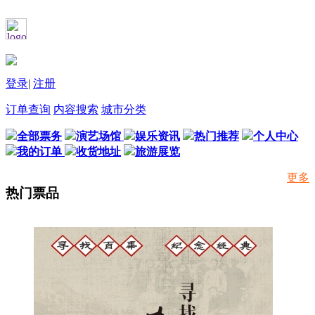
登录
|
注册
订单查询
内容搜索
城市分类
全部票务
演艺场馆
娱乐资讯
热门推荐
个人中心
我的订单
收货地址
旅游展览
更多
热门票品