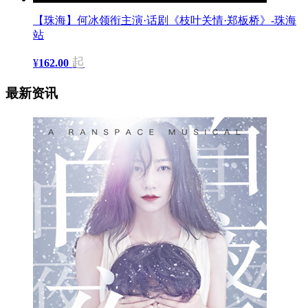
【珠海】何冰领衔主演·话剧《枝叶关情·郑板桥》-珠海
站
起
¥
162.00
最新资讯