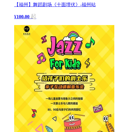
【福州】舞蹈剧场《十面埋伏》-福州站
起
¥
100.00