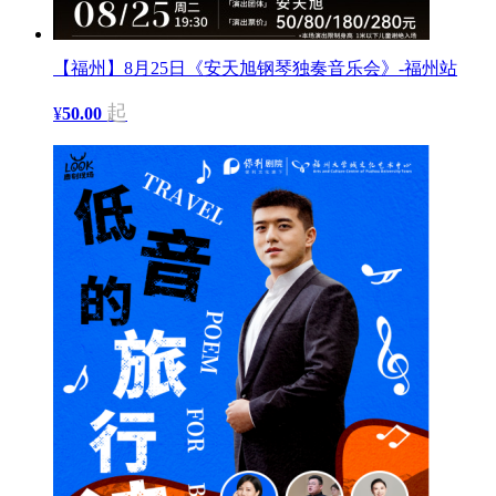
【福州】8月25日《安天旭钢琴独奏音乐会》-福州站
起
¥
50.00