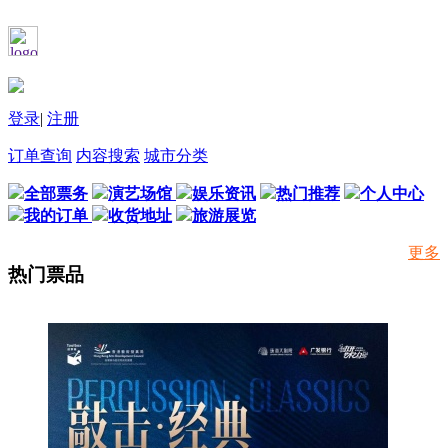
登录
|
注册
订单查询
内容搜索
城市分类
全部票务
演艺场馆
娱乐资讯
热门推荐
个人中心
我的订单
收货地址
旅游展览
更多
热门票品