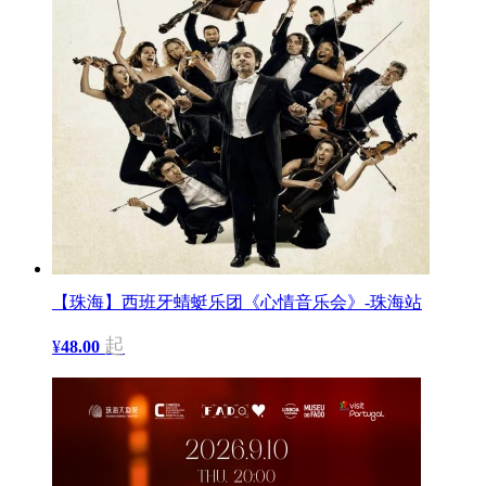
【珠海】西班牙蜻蜓乐团《心情音乐会》-珠海站
起
¥
48.00