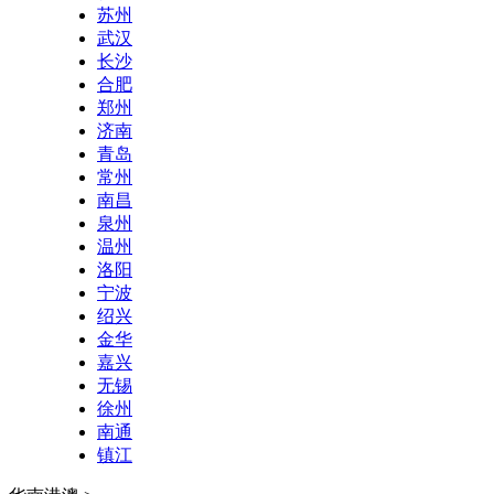
苏州
武汉
长沙
合肥
郑州
济南
青岛
常州
南昌
泉州
温州
洛阳
宁波
绍兴
金华
嘉兴
无锡
徐州
南通
镇江