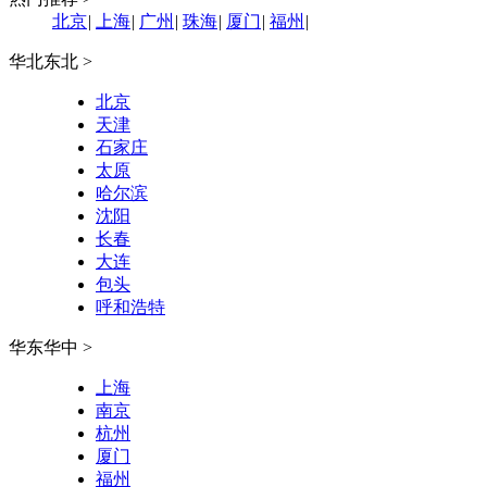
北京
|
上海
|
广州
|
珠海
|
厦门
|
福州
|
华北东北 >
北京
天津
石家庄
太原
哈尔滨
沈阳
长春
大连
包头
呼和浩特
华东华中 >
上海
南京
杭州
厦门
福州