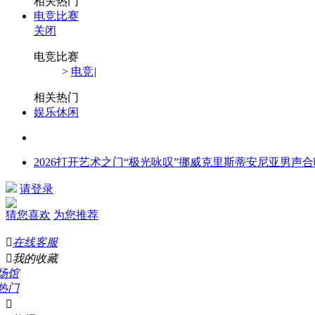
相关热门
电竞比赛
关闭
电竞比赛
>
电竞
|
相关热门
娱乐休闲
2026打开艺术之门“极光咏叹”挪威克里斯蒂安尼亚男声
请登录
猜您喜欢
为您推荐

在线客服

我的收藏
场馆
热门
