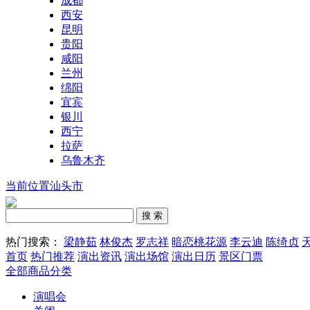
成都
西安
昆明
贵阳
咸阳
兰州
绵阳
宜宾
银川
西宁
拉萨
乌鲁木齐
当前位置汕头市
热门搜索：
梁静茹
林俊杰
罗志祥
暗恋桃花源
李云迪
陈绮贞
首页
热门推荐
演出资讯
演出场馆
演出日历
景区门票
全部商品分类
演唱会