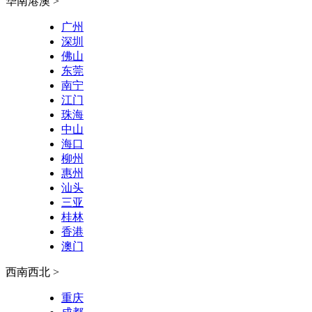
华南港澳 >
广州
深圳
佛山
东莞
南宁
江门
珠海
中山
海口
柳州
惠州
汕头
三亚
桂林
香港
澳门
西南西北 >
重庆