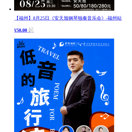
【福州】8月25日《安天旭钢琴独奏音乐会》-福州站
起
¥
50.00