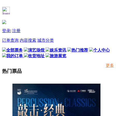
登录
|
注册
订单查询
内容搜索
城市分类
全部票务
演艺场馆
娱乐资讯
热门推荐
个人中心
我的订单
收货地址
旅游展览
更多
热门票品