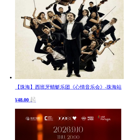
【珠海】西班牙蜻蜓乐团《心情音乐会》-珠海站
起
¥
48.00