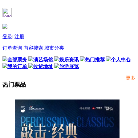
登录
|
注册
订单查询
内容搜索
城市分类
全部票务
演艺场馆
娱乐资讯
热门推荐
个人中心
我的订单
收货地址
旅游展览
更多
热门票品